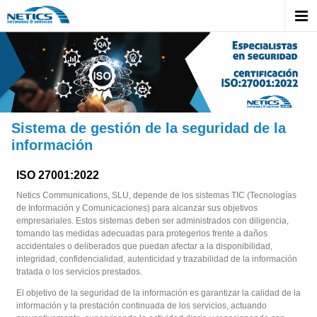
Sistema de gestión de la seguridad de la
información
ISO 27001:2022
Netics Communications, SLU, depende de los sistemas TIC (Tecnologías
de Información y Comunicaciones) para alcanzar sus objetivos
empresariales. Estos sistemas deben ser administrados con diligencia,
tomando las medidas adecuadas para protegerlos frente a daños
accidentales o deliberados que puedan afectar a la disponibilidad,
integridad, confidencialidad, autenticidad y trazabilidad de la información
tratada o los servicios prestados.
El objetivo de la seguridad de la información es garantizar la calidad de la
información y la prestación continuada de los servicios, actuando