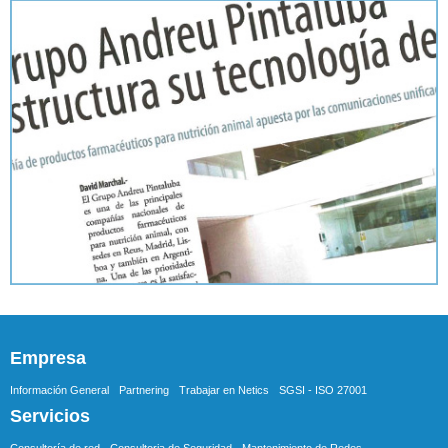
Empresa
Información General
Partnering
Trabajar en Netics
SGSI - ISO 27001
Servicios
Consultoría de red
Consultoria de Seguridad
Mantenimiento de Redes