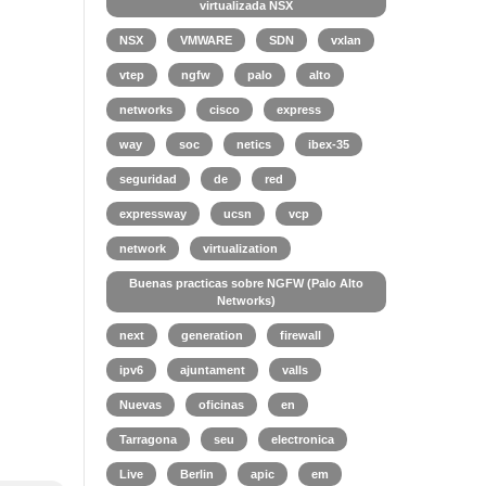
virtualizada NSX
NSX
VMWARE
SDN
vxlan
vtep
ngfw
palo
alto
networks
cisco
express
way
soc
netics
ibex-35
seguridad
de
red
expressway
ucsn
vcp
network
virtualization
Buenas practicas sobre NGFW (Palo Alto
Networks)
next
generation
firewall
ipv6
ajuntament
valls
Nuevas
oficinas
en
Tarragona
seu
electronica
Live
Berlin
apic
em