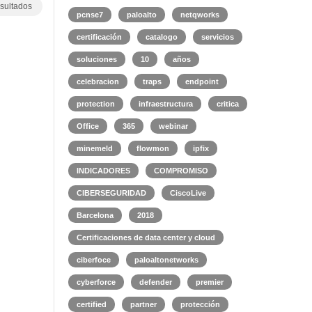
sultados
pcnse7
paloalto
netqworks
certificación
catalogo
servicios
soluciones
10
años
celebracion
traps
endpoint
protection
infraestructura
critica
Office
365
webinar
minemeld
flowmon
ipfix
INDICADORES
COMPROMISO
CIBERSEGURIDAD
CiscoLive
Barcelona
2018
Certificaciones de data center y cloud
ciberfoce
paloaltonetworks
cyberforce
defender
premier
certified
partner
protección