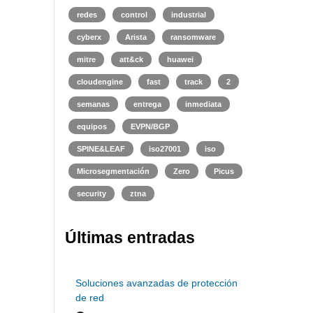
redes
control
industrial
cyberx
Arista
ransomware
mitre
att&ck
huawei
cloudengine
fast
track
2
semanas
entrega
inmediata
equipos
EVPN/BGP
SPINE&LEAF
iso27001
iso
Microsegmentación
Zero
Picus
security
ztna
Últimas entradas
Soluciones avanzadas de protección
de red