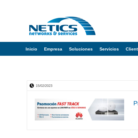
Inicio
Empresa
Soluciones
Servicios
Clien
Inicio
/
Blog Netics
15/02/2023
P