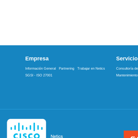
Empresa
Servici
Información General
Partnering
Trabajar en Netics
Consultoría de
SGSI - ISO 27001
Mantenimiento