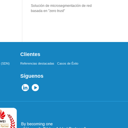
Solución de microsegmentación de red
basada en "zero trust"
leer más >
Clientes
d (SDN)
Referencias destacadas
Casos de Éxito
Síguenos