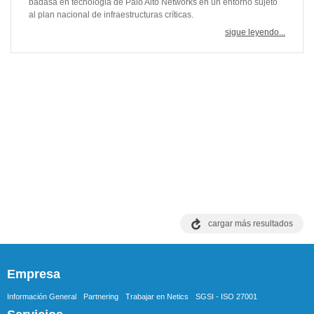
badasa en tecnologia de Palo Alto Networks en un entorno sujeto
al plan nacional de infraestructuras críticas.
sigue leyendo...
cargar más resultados
Empresa
Información General
Partnering
Trabajar en Netics
SGSI - ISO 27001